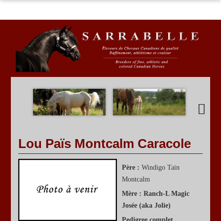
ACCUEIL
PROGRAMME D'ÉLEVAGE
ÉTALONS
JUMENTS
À VENDRE
ÉVÈNEMENTS SPÉCIAUX
Lou Païs Montcalm Caracole
Père :
Windigo Tain
Montcalm
Mère :
Ranch-L Magic
Josée (aka Jolie)
Pedigree complet